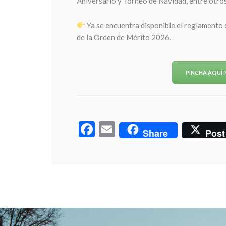
Aniversario y Torneo de Navidad, entre otros
Ya se encuentra disponible el reglamento 
de la Orden de Mérito 2026.
PINCHA AQUÍ
Facebook
Email
Share
Post