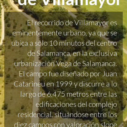
El recorrido de Villamayor es
eminentemente urbano, ya que se
ubica a solo 10 minutos del centro
de Salamanca, en la exclusiva
urbanización Vega de Salamanca.
El campo fue diseñado por Juan
Catarineu en 1999 y discurre a lo
largo de 6.475 metros entre las
edificaciones del complejo
residencial, situándose entre los
diez campos con valoración slope