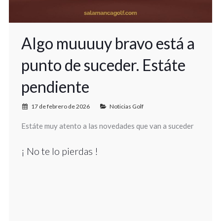
Algo muuuuy bravo está a
punto de suceder. Estáte
pendiente
17 de febrero de 2026
Noticias Golf
Estáte muy atento a las novedades que van a suceder
¡ No te lo pierdas !
5
Share
9
on
Share