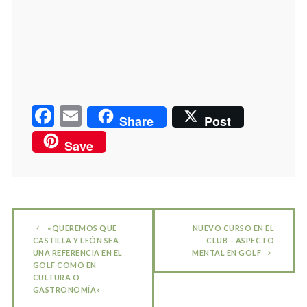
Facebook
9
on
Share
Instagram
1
on
Share
WhatsApp
1
on
Share
Email
10
on
Share
YouTube
on
Pinterest
Facebook
Email
Share
Post
Save
«QUEREMOS QUE
NUEVO CURSO EN EL
CASTILLA Y LEÓN SEA
CLUB – ASPECTO
UNA REFERENCIA EN EL
MENTAL EN GOLF
GOLF COMO EN
CULTURA O
GASTRONOMÍA»