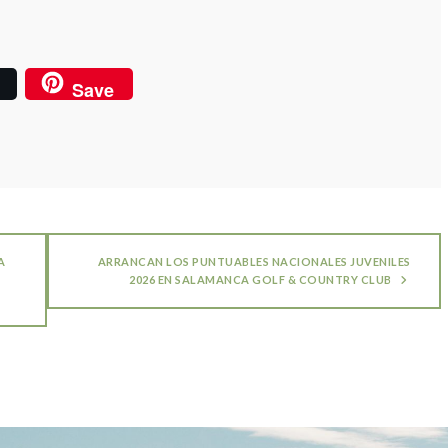
Email
10
on
Share
YouTube
on
Pinterest
Save
A
ARRANCAN LOS PUNTUABLES NACIONALES JUVENILES
2026 EN SALAMANCA GOLF & COUNTRY CLUB