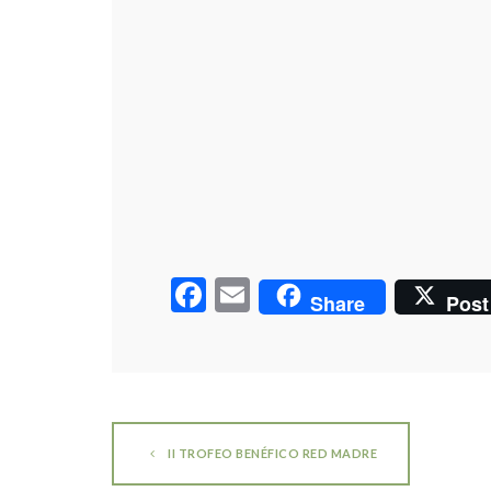
Facebook
Email
Share
Post
II TROFEO BENÉFICO RED MADRE