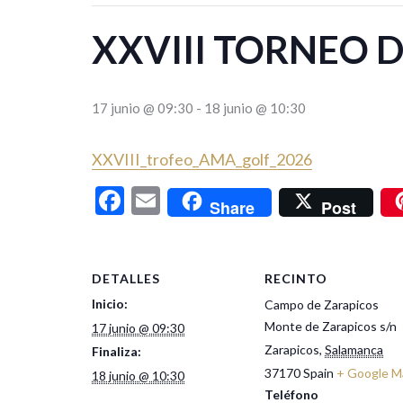
XXVIII TORNEO 
17 junio @ 09:30
-
18 junio @ 10:30
XXVIII_trofeo_AMA_golf_2026
Facebook
Email
Share
Post
DETALLES
RECINTO
Inicio:
Campo de Zarapicos
Monte de Zarapicos s/n
17 junio @ 09:30
Zarapicos
,
Salamanca
Finaliza:
37170
Spain
+ Google M
18 junio @ 10:30
Teléfono